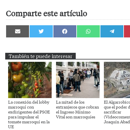
Comparte este artículo
Compartir
Compartir
Compartir
Compartir
Compartir
en
en
en
en
en
Email
Twitter
Facebook
WhatsApp
Telegram
También te puede interesar
La conexión del lobby
La mitad de los
El Algarrobico
marroquí con
extranjeros que cobran
que el poder 
exdirigentes del PSOE
el Ingreso Mínimo
sacrificar
para impulsar el
Vital son marroquíes
(Videocoment
tomate marroquí en la
Joaquín Abad
UE