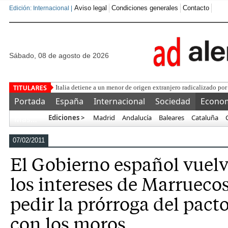
Aviso legal
Condiciones generales
Contacto
Edición: Internacional |
sábado, 08 de agosto de 2026
Una asociación
Portada
España
Internacional
Sociedad
Econo
Ediciones >
Madrid
Andalucía
Baleares
Cataluña
Más…
07/02/2011
El Gobierno español vuelv
los intereses de Marrueco
pedir la prórroga del pact
con los moros