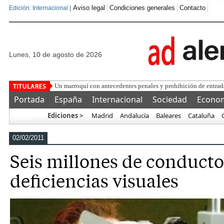
Aviso legal
Condiciones generales
Contacto
Edición: Internacional |
lunes, 10 de agosto de 2026
Un marroquí con antecedentes penales y prohibición de entrada 
Portada
España
Internacional
Sociedad
Econo
Ediciones >
Madrid
Andalucía
Baleares
Cataluña
Más…
02/02/2011
Seis millones de conducto
deficiencias visuales