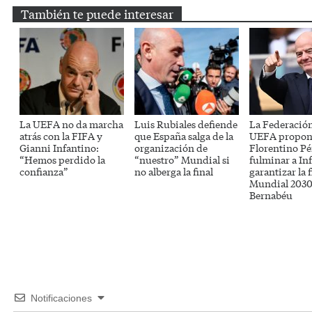
También te puede interesar
La UEFA no da marcha
Luis Rubiales defiende
La Federación
atrás con la FIFA y
que España salga de la
UEFA propon
Gianni Infantino:
organización de
Florentino Pé
“Hemos perdido la
“nuestro” Mundial si
fulminar a In
confianza”
no alberga la final
garantizar la f
Mundial 2030 
Bernabéu
Notificaciones