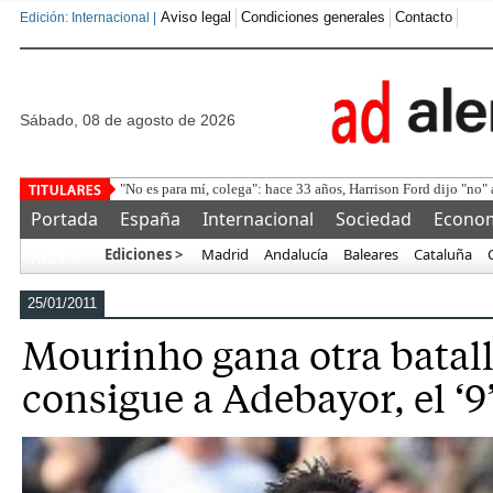
Aviso legal
Condiciones generales
Contacto
Edición: Internacional |
sábado, 08 de agosto de 2026
L
Portada
España
Internacional
Sociedad
Econo
Ediciones >
Madrid
Andalucía
Baleares
Cataluña
Más…
25/01/2011
Mourinho gana otra batall
consigue a Adebayor, el ‘9