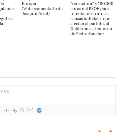
 la
Europa
“estructura” y 180.000
gafantas
(Videocomentario de
euros del PSOE para
Joaquín Abad)
intentar destruir las
eguiría
causas judiciales que
la
afectan al partido, al
Gobierno o al entorno
de Pedro Sánchez
{}
[+]