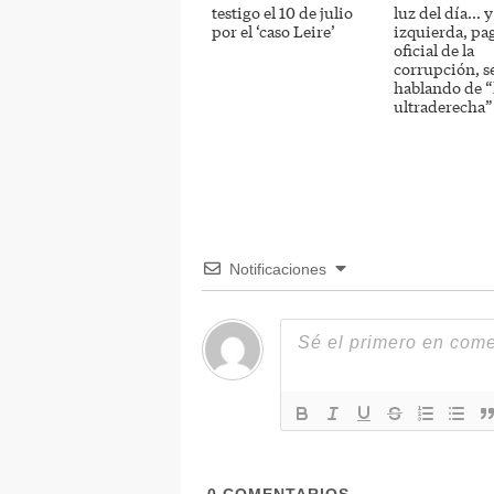
testigo el 10 de julio
luz del día… y
por el ‘caso Leire’
izquierda, pa
oficial de la
corrupción, s
hablando de “
ultraderecha”
Notificaciones