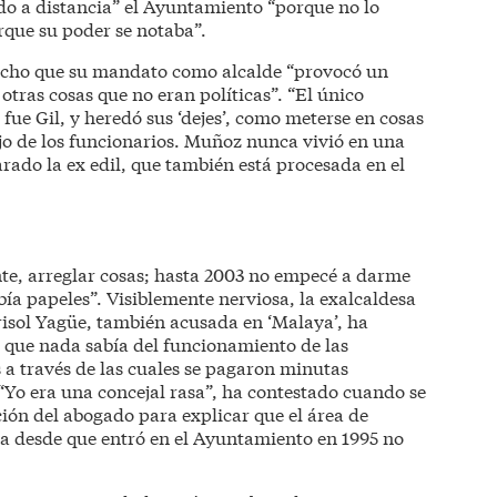
do a distancia” el Ayuntamiento “porque no lo
rque su poder se notaba”.
icho que su mandato como alcalde “provocó un
otras cosas que no eran políticas”. “El único
 fue Gil, y heredó sus ‘dejes’, como meterse en cosas
jo de los funcionarios. Muñoz nunca vivió en una
rado la ex edil, que también está procesada en el
ente, arreglar cosas; hasta 2003 no empecé a darme
a papeles”. Visiblemente nerviosa, la exalcaldesa
isol Yagüe, también acusada en ‘Malaya’, ha
e que nada sabía del funcionamiento de las
a través de las cuales se pagaron minutas
“Yo era una concejal rasa”, ha contestado cuando se
ción del abogado para explicar que el área de
a desde que entró en el Ayuntamiento en 1995 no