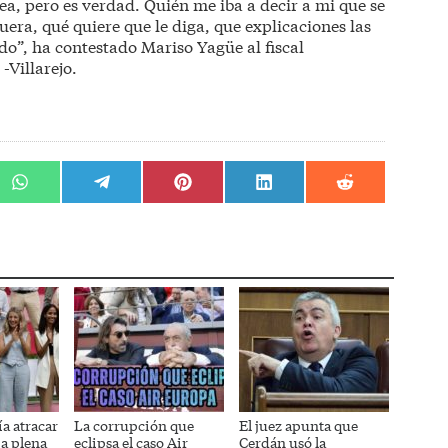
ea, pero es verdad. Quién me iba a decir a mi que se
uera, qué quiere que le diga, que explicaciones las
do”, ha contestado Mariso Yagüe al fiscal
-Villarejo.
r
Compartir
Compartir
Compartir
Compartir
Compartir
en
en
en
en
en
WhatsApp
Telegram
Pinterest
LinkedIn
Reddit
a atracar
La corrupción que
El juez apunta que
 a plena
eclipsa el caso Air
Cerdán usó la