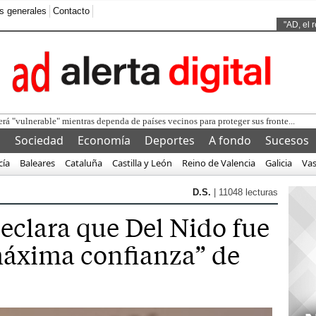
s generales
Contacto
Ads by
"AD, el 
l
Sociedad
Economía
Deportes
A fondo
Sucesos
cía
Baleares
Cataluña
Castilla y León
Reino de Valencia
Galicia
Va
D.S.
| 11048 lecturas
eclara que Del Nido fue
máxima confianza” de