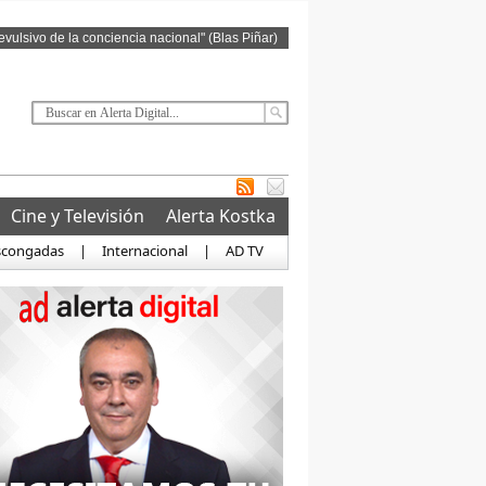
revulsivo de la conciencia nacional" (Blas Piñar)
Cine y Televisión
Alerta Kostka
scongadas
|
Internacional
|
AD TV