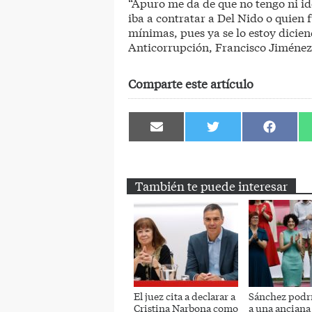
“Apuro me da de que no tengo ni id
iba a contratar a Del Nido o quien f
mínimas, pues ya se lo estoy dicien
Anticorrupción, Francisco Jiménez 
Comparte este artículo
Compartir
Compartir
Comparti
en
en
en
Email
Twitter
Facebook
También te puede interesar
El juez cita a declarar a
Sánchez podrí
Cristina Narbona como
a una anciana