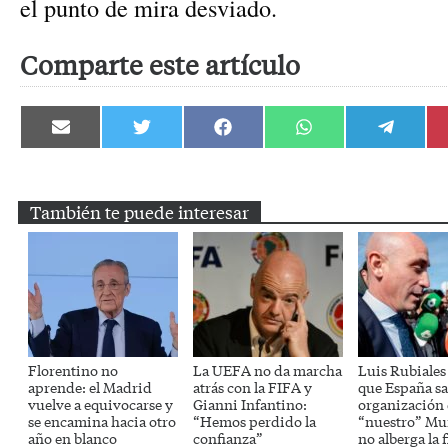
el punto de mira desviado.
Comparte este artículo
Compartir
Compartir
Compartir
Compartir
Compartir
en
en
en
en
en
Email
Twitter
Facebook
WhatsApp
Telegram
También te puede interesar
Florentino no
La UEFA no da marcha
Luis Rubiales
aprende: el Madrid
atrás con la FIFA y
que España sa
vuelve a equivocarse y
Gianni Infantino:
organización
se encamina hacia otro
“Hemos perdido la
“nuestro” Mun
año en blanco
confianza”
no alberga la f