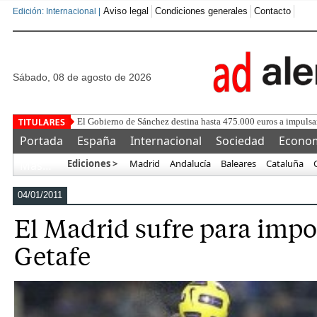
Aviso legal
Condiciones generales
Contacto
Edición: Internacional |
sábado, 08 de agosto de 2026
Florentino no
Portada
España
Internacional
Sociedad
Econo
Ediciones >
Madrid
Andalucía
Baleares
Cataluña
Más…
04/01/2011
El Madrid sufre para impo
Getafe