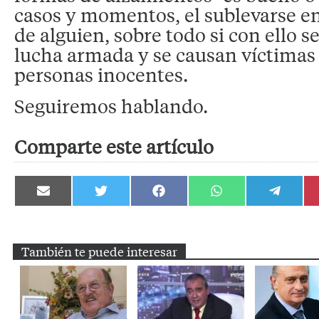
casos y momentos, el sublevarse en
de alguien, sobre todo si con ello
lucha armada y se causan víctimas
personas inocentes.
Seguiremos hablando.
Comparte este artículo
Compartir
Compartir
Compartir
Compartir
Compartir
en
en
en
en
en
Email
Twitter
Facebook
WhatsApp
Telegram
También te puede interesar