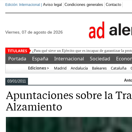
Aviso legal
Condiciones generales
Contacto
Edición: Internacional |
viernes, 07 de agosto de 2026
La Federación y la UEFA p
Portada
España
Internacional
Sociedad
Econo
Ediciones >
Madrid
Andalucía
Baleares
Cataluña
Más…
Anto
03/01/2011
Apuntaciones sobre la Tra
Alzamiento