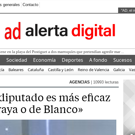
s generales
Contacto
Ads by
"AD, el 
l
Sociedad
Economía
Deportes
A fondo
Sucesos
cía
Baleares
Cataluña
Castilla y León
Reino de Valencia
Galicia
Va
AGENCIAS
| 10993 lecturas
 diputado es más eficaz
raya o de Blanco»