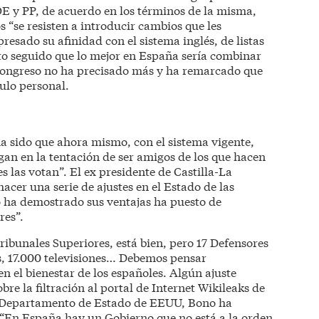
E y PP, de acuerdo en los términos de la misma,
 “se resisten a introducir cambios que les
esado su afinidad con el sistema inglés, de listas
to seguido que lo mejor en España sería combinar
 Congreso no ha precisado más y ha remarcado que
tulo personal.
ha sido que ahora mismo, con el sistema vigente,
gan en la tentación de ser amigos de los que hacen
es las votan”. El ex presidente de Castilla-La
cer una serie de ajustes en el Estado de las
o ha demostrado sus ventajas ha puesto de
res”.
ribunales Superiores, está bien, pero 17 Defensores
s, 17.000 televisiones… Debemos pensar
n el bienestar de los españoles. Algún ajuste
re la filtración al portal de Internet Wikileaks de
l Departamento de Estado de EEUU, Bono ha
 “En España hay un Gobierno que no está a la orden