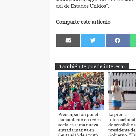
del de Estados Unidos”.
Comparte este artículo
Compartir
Compartir
Comparti
en
en
en
Email
Twitter
Facebook
También te puede interesar
Preocupación por el
La prensa
llamamiento en redes
internacional a
sociales a una nueva
de sensibilida
entrada masiva en
presidente de
Ceuta el 15 de agosto
Gobierno: “Es