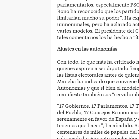
parlamentarios, especialmente PSO
Bono ha reconocido que los partidos
limitarían mucho su poder”. Ha expr
uninominales, pero ha aclarado ac
varios modelos. El presidente del
tales comentarios los ha hecho a tí
Ajustes en las autonomías
Con todo, lo que más ha criticado 
quienes aspiren a ser diputado “cai
las listas electorales antes de quien
Mancha ha indicado que conviene ha
Autonomías y que si bien el model
manifiesto también sus “servidumb
“17 Gobiernos, 17 Parlamentos, 17 T
del Pueblo, 17 Consejos Económico
serenamente en favor de España y e
tenemos que hacer”, ha añadido. Sob
centenares de miles de papeles de
subrayado la siguiente conclusión: