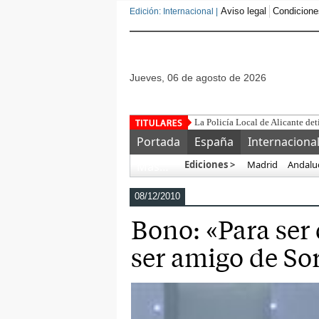
Aviso legal
Condicione
Edición: Internacional |
jueves, 06 de agosto de 2026
Este
Portada
España
Internaciona
Ediciones >
Madrid
Andalu
Más…
08/12/2010
Bono: «Para ser
ser amigo de So