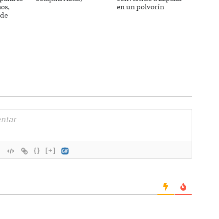
aos,
en un polvorín
 de
{}
[+]