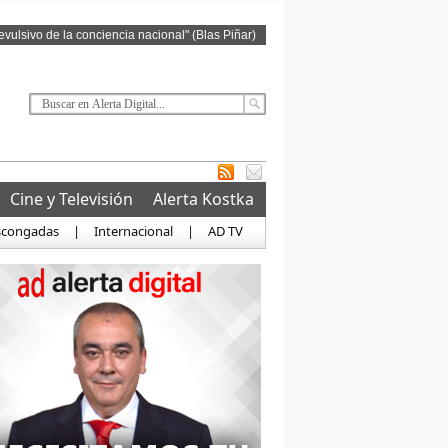
revulsivo de la conciencia nacional" (Blas Piñar)
Cine y Televisión
Alerta Kostka
scongadas
|
Internacional
|
AD TV