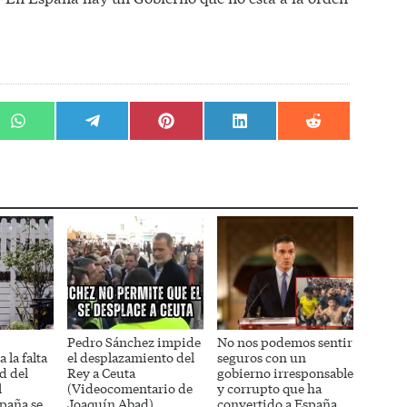
r
Compartir
Compartir
Compartir
Compartir
Compartir
en
en
en
en
en
WhatsApp
Telegram
Pinterest
LinkedIn
Reddit
Pedro Sánchez impide
No nos podemos sentir
 la falta
el desplazamiento del
seguros con un
d del
Rey a Ceuta
gobierno irresponsable
l
(Videocomentario de
y corrupto que ha
paña se
Joaquín Abad)
convertido a España