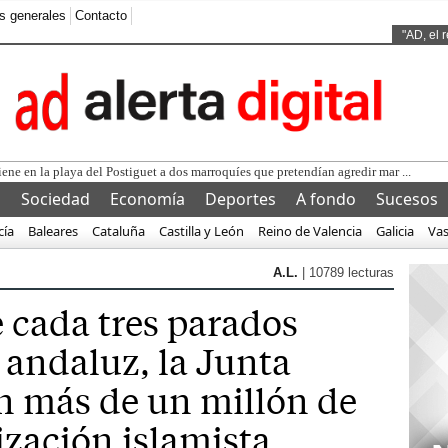
s generales
Contacto
Ads by
"AD, el 
l
Sociedad
Economía
Deportes
A fondo
Sucesos
cía
Baleares
Cataluña
Castilla y León
Reino de Valencia
Galicia
Va
A.L.
| 10789 lecturas
 cada tres parados
 andaluz, la Junta
n más de un millón de
ización islamista