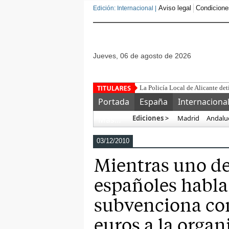
Aviso legal
Condicione
Edición: Internacional |
jueves, 06 de agosto de 2026
Este corrupto
Portada
España
Internaciona
Ediciones >
Madrid
Andalu
Más…
03/12/2010
Mientras uno de
españoles habla
subvenciona co
euros a la organ