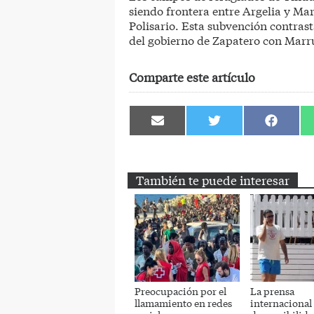
siendo frontera entre Argelia y Marr
Polisario. Esta subvención contrasta
del gobierno de Zapatero con Marr
Comparte este artículo
Compartir
Compartir
Comparti
en
en
en
Email
Twitter
Facebook
También te puede interesar
Preocupación por el
La prensa
llamamiento en redes
internacional a