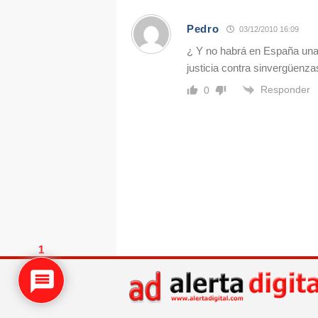
Pedro
03/12/2010 16:09
¿ Y no habrá en España una
justicia contra sinvergüenz
Responder
0
1