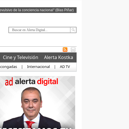
revulsivo de la conciencia nacional" (Blas Piñar)
Cine y Televisión
Alerta Kostka
scongadas
|
Internacional
|
AD TV