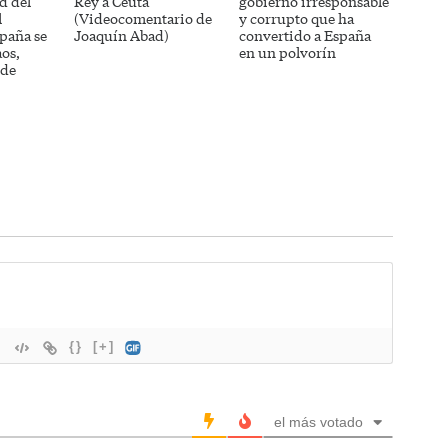
d del
Rey a Ceuta
gobierno irresponsable
l
(Videocomentario de
y corrupto que ha
paña se
Joaquín Abad)
convertido a España
aos,
en un polvorín
 de
{}
[+]
el más votado