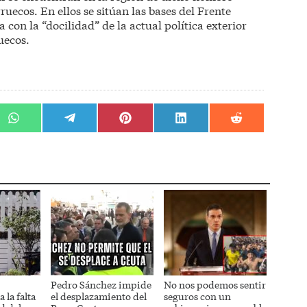
uecos. En ellos se sitúan las bases del Frente
 con la “docilidad” de la actual política exterior
uecos.
r
Compartir
Compartir
Compartir
Compartir
Compartir
en
en
en
en
en
WhatsApp
Telegram
Pinterest
LinkedIn
Reddit
Pedro Sánchez impide
No nos podemos sentir
 la falta
el desplazamiento del
seguros con un