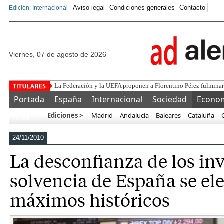
Aviso legal
Condiciones generales
Contacto
Edición: Internacional |
viernes, 07 de agosto de 2026
La Constitución españo
Portada
España
Internacional
Sociedad
Econo
Ediciones >
Madrid
Andalucía
Baleares
Cataluña
Más…
24/11/2010
La desconfianza de los inv
solvencia de España se ele
máximos históricos