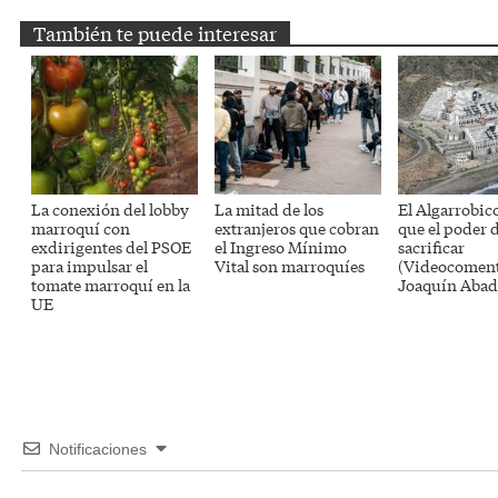
También te puede interesar
La conexión del lobby
La mitad de los
El Algarrobico
marroquí con
extranjeros que cobran
que el poder 
exdirigentes del PSOE
el Ingreso Mínimo
sacrificar
para impulsar el
Vital son marroquíes
(Videocoment
tomate marroquí en la
Joaquín Abad
UE
Notificaciones