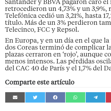
Santander y BBVA pagaron caro el 
retrocedieron un 4,73% y un 3,9%,
Telefónica cedió un 3,21%, hasta 17
título. Más de un 3% perdieron ta
Telecinco, FCC y Repsol.
En Europa, y en un día en el que la
dos Coreas terminó de complicar la
plazas cerraron en ‘rojo’, aunque 
menos intensos. Las pérdidas oscil
del CAC 40 de París y el 1,7% del 
Comparte este artículo
Compartir
Compartir
Compartir
Compartir
Compartir
en
en
en
en
en
Email
Twitter
Facebook
WhatsApp
Telegram