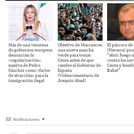
Más de una veintena
Objetivo de Marruecos:
El párroco de
de gobiernos europeos
una nueva marcha
(Navarra) pr
denuncian la
verde para tomar
“abrir fuego 
«regularización»
Ceuta antes de que
contra los inv
masiva de Pedro
cambie el Gobierno de
Ceuta y bomb
Sánchez como «factor
España
Rabat”
de atracción» para la
(Videocomentario de
inmigración ilegal
Joaquín Abad)
Notificaciones