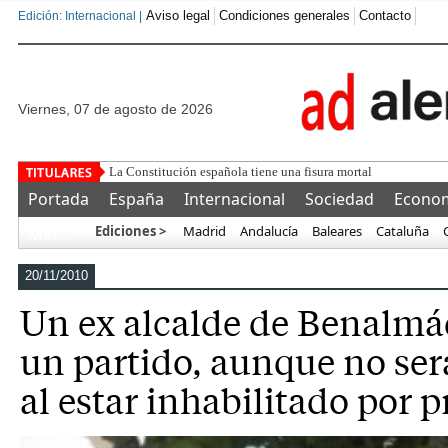
Aviso legal
Condiciones generales
Contacto
Edición: Internacional |
viernes, 07 de agosto de 2026
La conexión
Portada
España
Internacional
Sociedad
Econo
Ediciones >
Madrid
Andalucía
Baleares
Cataluña
Más…
20/11/2010
Un ex alcalde de Benalm
un partido, aunque no ser
al estar inhabilitado por 