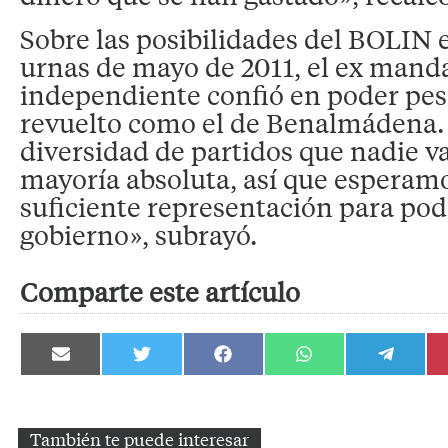
Sobre las posibilidades del BOLIN e
urnas de mayo de 2011, el ex mand
independiente confió en poder pesc
revuelto como el de Benalmádena.
diversidad de partidos que nadie va
mayoría absoluta, así que esperamo
suficiente representación para po
gobierno», subrayó.
Comparte este artículo
Compartir
Compartir
Compartir
Compartir
Compartir
en
en
en
en
en
Email
Twitter
Facebook
WhatsApp
Telegram
También te puede interesar