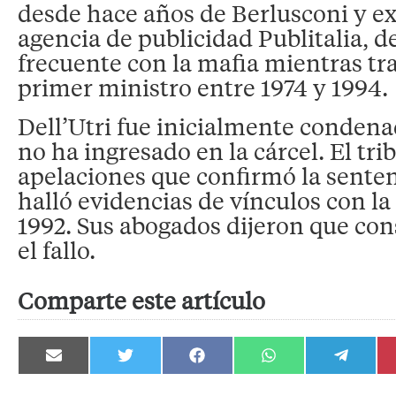
desde hace años de Berlusconi y ex
agencia de publicidad Publitalia, d
frecuente con la mafia mientras tra
primer ministro entre 1974 y 1994.
Dell’Utri fue inicialmente conden
no ha ingresado en la cárcel. El tri
apelaciones que confirmó la senten
halló evidencias de vínculos con la
1992. Sus abogados dijeron que co
el fallo.
Comparte este artículo
Compartir
Compartir
Compartir
Compartir
Compartir
en
en
en
en
en
Email
Twitter
Facebook
WhatsApp
Telegram