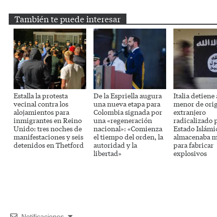
También te puede interesar
Estalla la protesta
De la Espriella augura
Italia detiene
vecinal contra los
una nueva etapa para
menor de ori
alojamientos para
Colombia signada por
extranjero
inmigrantes en Reino
una «regeneración
radicalizado 
Unido: tres noches de
nacional»: «Comienza
Estado Islámi
manifestaciones y seis
el tiempo del orden, la
almacenaba m
detenidos en Thetford
autoridad y la
para fabricar
libertad»
explosivos
Notificaciones