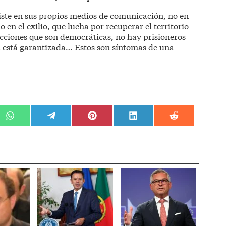
ste en sus propios medios de comunicación, no en
o en el exilio, que lucha por recuperar el territorio
ecciones que son democráticas, no hay prisioneros
ón está garantizada… Estos son síntomas de una
r
Compartir
Compartir
Compartir
Compartir
Compartir
en
en
en
en
en
WhatsApp
Telegram
Pinterest
LinkedIn
Reddit