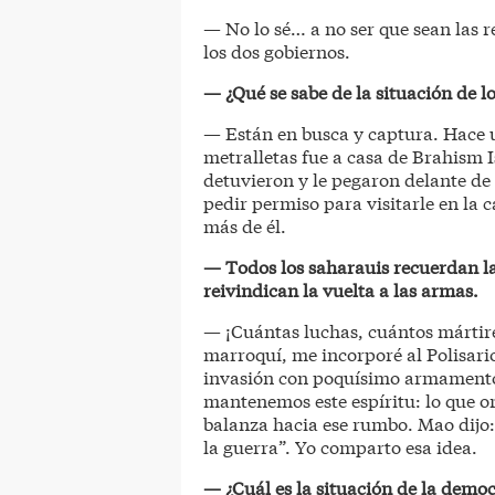
— No lo sé… a no ser que sean las r
los dos gobiernos.
— ¿Qué se sabe de la situación de lo
— Están en busca y captura. Hace u
metralletas fue a casa de Brahism I
detuvieron y le pegaron delante de 
pedir permiso para visitarle en la
más de él.
— Todos los saharauis recuerdan l
reivindican la vuelta a las armas.
— ¡Cuántas luchas, cuántos mártire
marroquí, me incorporé al Polisar
invasión con poquísimo armamento,
mantenemos este espíritu: lo que 
balanza hacia ese rumbo. Mao dijo
la guerra”. Yo comparto esa idea.
— ¿Cuál es la situación de la dem