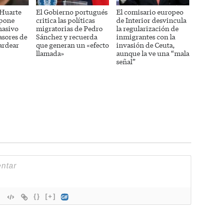
 Huarte
El Gobierno portugués
El comisario europeo
opone
critica las políticas
de Interior desvincula
masivo
migratorias de Pedro
la regularización de
asores de
Sánchez y recuerda
inmigrantes con la
ardear
que generan un «efecto
invasión de Ceuta,
llamada»
aunque la ve una “mala
señal”
{}
[+]