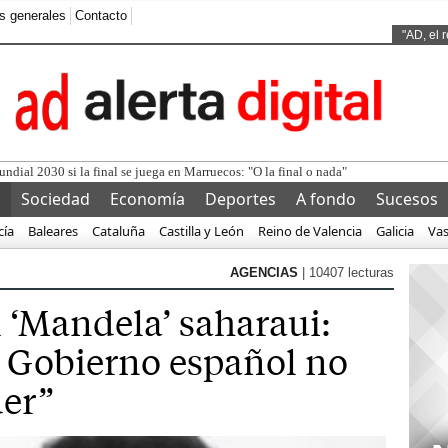
s generales
Contacto
Ads by
"AD, el 
l
Sociedad
Economía
Deportes
A fondo
Sucesos
cía
Baleares
Cataluña
Castilla y León
Reino de Valencia
Galicia
Va
AGENCIAS
| 10407 lecturas
l ‘Mandela’ saharaui:
l Gobierno español no
der”