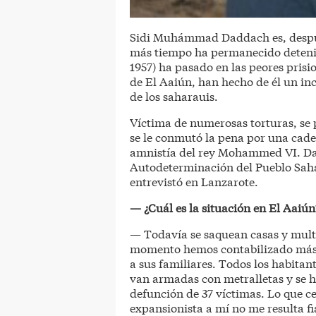
Sidi Muhámmad Daddach es, despué
más tiempo ha permanecido deteni
1957) ha pasado en las peores pris
de El Aaiún, han hecho de él un inc
de los saharauis.
Víctima de numerosas torturas, se
se le conmutó la pena por una cade
amnistía del rey Mohammed VI. Da
Autodeterminación del Pueblo Sahar
entrevistó en Lanzarote.
— ¿Cuál es la situación en El Aaiún
— Todavía se saquean casas y multi
momento hemos contabilizado más 
a sus familiares. Todos los habita
van armadas con metralletas y se ha
defunción de 37 víctimas. Lo que c
expansionista a mí no me resulta fi