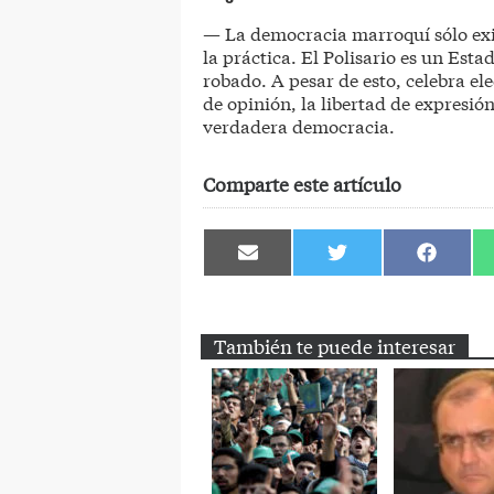
— La democracia marroquí sólo exi
la práctica. El Polisario es un Estad
robado. A pesar de esto, celebra el
de opinión, la libertad de expresi
verdadera democracia.
Comparte este artículo
Compartir
Compartir
Comparti
en
en
en
Email
Twitter
Facebook
También te puede interesar