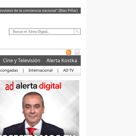
revulsivo de la conciencia nacional" (Blas Piñar)
Cine y Televisión
Alerta Kostka
scongadas
|
Internacional
|
AD TV