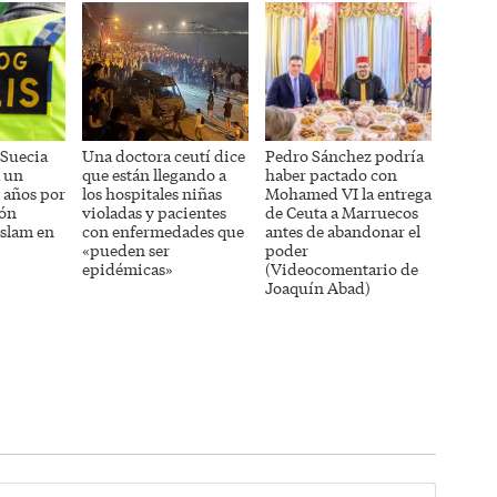
 Suecia
Una doctora ceutí dice
Pedro Sánchez podría
a un
que están llegando a
haber pactado con
5 años por
los hospitales niñas
Mohamed VI la entrega
ión
violadas y pacientes
de Ceuta a Marruecos
 islam en
con enfermedades que
antes de abandonar el
«pueden ser
poder
epidémicas»
(Videocomentario de
Joaquín Abad)