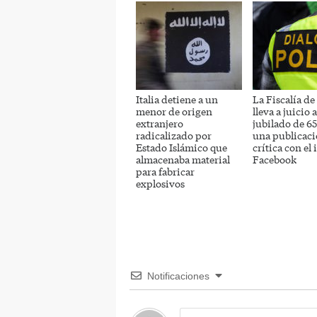
Italia detiene a un
La Fiscalía de
menor de origen
lleva a juicio 
extranjero
jubilado de 6
radicalizado por
una publicac
Estado Islámico que
crítica con el
almacenaba material
Facebook
para fabricar
explosivos
Notificaciones