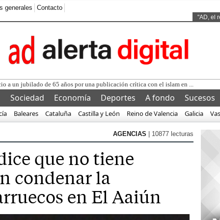
s generales
Contacto
Ads by
"AD, el 
cio a un jubilado de 65 años por una publicación crítica con el islam en ...
l
Sociedad
Economía
Deportes
A fondo
Sucesos
cía
Baleares
Cataluña
Castilla y León
Reino de Valencia
Galicia
Va
AGENCIAS
| 10877 lecturas
dice que no tiene
n condenar la
rruecos en El Aaiún