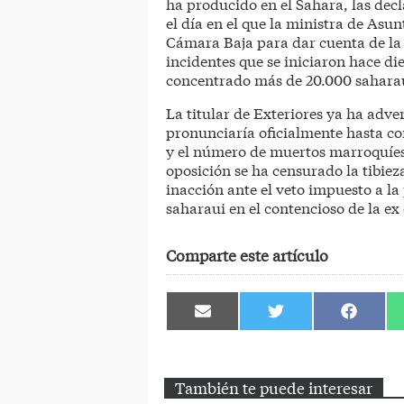
ha producido en el Sahara, las dec
el día en el que la ministra de Asu
Cámara Baja para dar cuenta de la 
incidentes que se iniciaron hace di
concentrado más de 20.000 saharau
La titular de Exteriores ya ha adve
pronunciaría oficialmente hasta co
y el número de muertos marroquíes 
oposición se ha censurado la tibie
inacción ante el veto impuesto a la
saharaui en el contencioso de la ex
Comparte este artículo
Compartir
Compartir
Comparti
en
en
en
Email
Twitter
Facebook
También te puede interesar