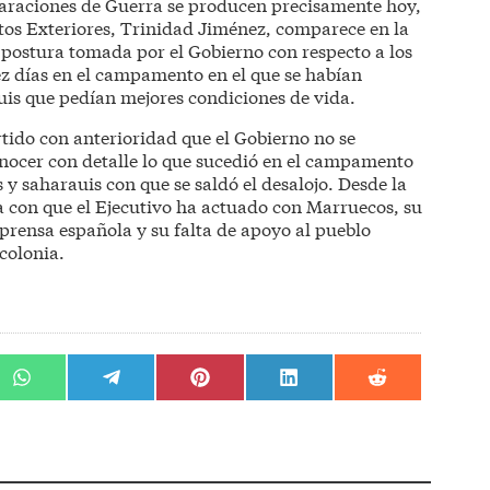
laraciones de Guerra se producen precisamente hoy,
ntos Exteriores, Trinidad Jiménez, comparece en la
postura tomada por el Gobierno con respecto a los
ez días en el campamento en el que se habían
is que pedían mejores condiciones de vida.
rtido con anterioridad que el Gobierno no se
nocer con detalle lo que sucedió en el campamento
y saharauis con que se saldó el desalojo. Desde la
za con que el Ejecutivo ha actuado con Marruecos, su
 prensa española y su falta de apoyo al pueblo
 colonia.
r
Compartir
Compartir
Compartir
Compartir
Compartir
en
en
en
en
en
WhatsApp
Telegram
Pinterest
LinkedIn
Reddit