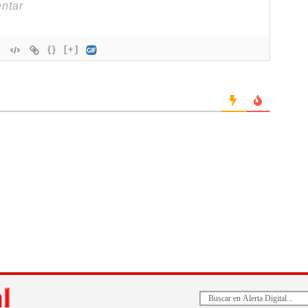
{}
[+]