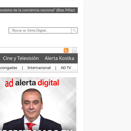
revulsivo de la conciencia nacional" (Blas Piñar)
Cine y Televisión
Alerta Kostka
scongadas
|
Internacional
|
AD TV