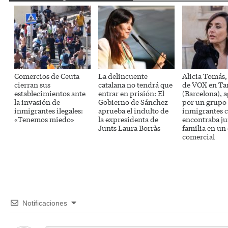
Comercios de Ceuta
La delincuente
Alicia Tomás,
cierran sus
catalana no tendrá que
de VOX en Ta
establecimientos ante
entrar en prisión: El
(Barcelona), 
la invasión de
Gobierno de Sánchez
por un grupo
inmigrantes ilegales:
aprueba el indulto de
inmigrantes 
«Tenemos miedo»
la expresidenta de
encontraba ju
Junts Laura Borràs
familia en un
comercial
Notificaciones