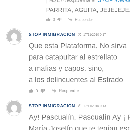
En respuesta a
STOP INMI
PARRITA, AGUITA, JEJEJEJ
Responder
0
STOP INMIGRACION
17/11/2010 0:17
Que esta Plataforma, No sirva
para catapultar al estrellato
a mafias y capos, sino,
a los delincuentes al Estrado
Responder
0
STOP INMIGRACION
17/11/2010 0:13
Ay! Pascualín, Pascualín Ay ¡ 
María Joselín que te tenían es