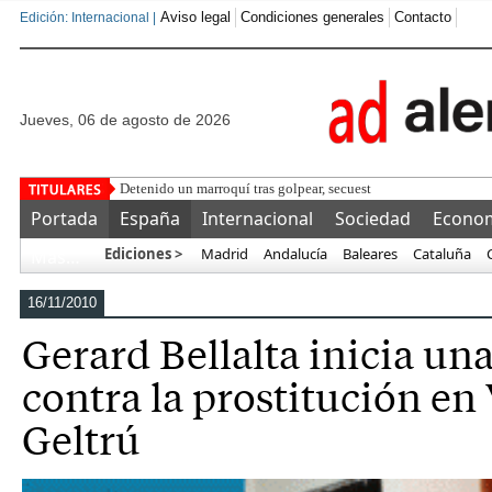
Aviso legal
Condiciones generales
Contacto
Edición: Internacional |
jueves, 06 de agosto de 2026
Detenido un marroquí tras golpear, secuestrar en un coche y q
Portada
España
Internacional
Sociedad
Econo
Ediciones >
Madrid
Andalucía
Baleares
Cataluña
Más…
16/11/2010
Gerard Bellalta inicia una
contra la prostitución en 
Geltrú