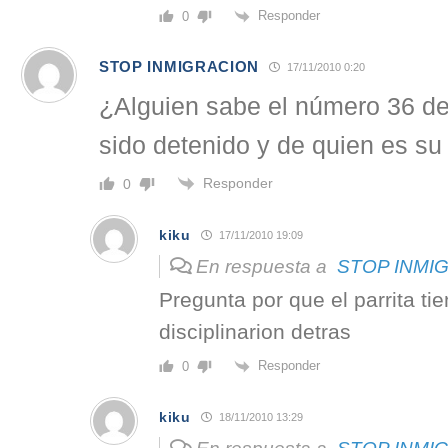
Responder
0
STOP INMIGRACION
17/11/2010 0:20
¿Alguien sabe el número 36 de 
sido detenido y de quien es su
Responder
0
kiku
17/11/2010 19:09
En respuesta a
STOP INMI
Pregunta por que el parrita ti
disciplinarion detras
Responder
0
kiku
18/11/2010 13:29