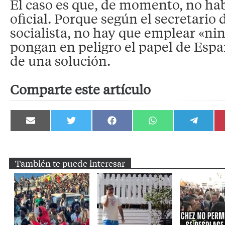
El caso es que, de momento, no h
oficial. Porque según el secretario
socialista, no hay que emplear «n
pongan en peligro el papel de Esp
de una solución.
Comparte este artículo
Compartir
Compartir
Compartir
Compartir
Compartir
en
en
en
en
en
Email
Twitter
Facebook
WhatsApp
Telegram
También te puede interesar