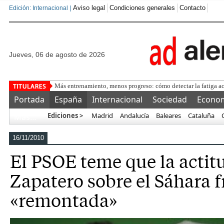
Aviso legal
Condiciones generales
Contacto
Edición: Internacional |
jueves, 06 de agosto de 2026
Cómo ahorrar para la jubilación
Portada
España
Internacional
Sociedad
Econo
Ediciones >
Madrid
Andalucía
Baleares
Cataluña
Más…
16/11/2010
El PSOE teme que la actit
Zapatero sobre el Sáhara f
«remontada»