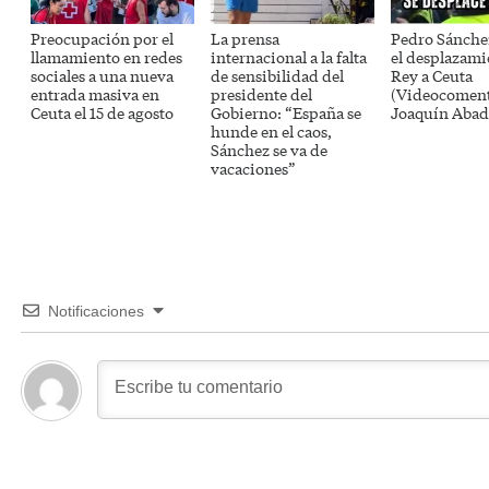
Preocupación por el
La prensa
Pedro Sánche
llamamiento en redes
internacional a la falta
el desplazami
sociales a una nueva
de sensibilidad del
Rey a Ceuta
entrada masiva en
presidente del
(Videocoment
Ceuta el 15 de agosto
Gobierno: “España se
Joaquín Abad
hunde en el caos,
Sánchez se va de
vacaciones”
Notificaciones