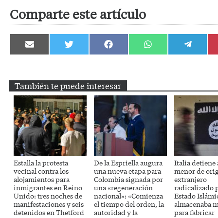
Comparte este artículo
Compartir
Compartir
Compartir
Compartir
Compartir
en
en
en
en
en
Email
Twitter
Facebook
WhatsApp
Telegram
También te puede interesar
Estalla la protesta
De la Espriella augura
Italia detiene
vecinal contra los
una nueva etapa para
menor de ori
alojamientos para
Colombia signada por
extranjero
inmigrantes en Reino
una «regeneración
radicalizado 
Unido: tres noches de
nacional»: «Comienza
Estado Islámi
manifestaciones y seis
el tiempo del orden, la
almacenaba m
detenidos en Thetford
autoridad y la
para fabricar