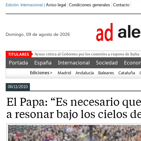
Aviso legal
Condiciones generales
Contacto
Edición: Internacional |
domingo, 09 de agosto de 2026
¿Se puede c
Portada
España
Internacional
Sociedad
Econo
Ediciones >
Madrid
Andalucía
Baleares
Cataluña
Más…
06/11/2010
El Papa: “Es necesario que
a resonar bajo los cielos 