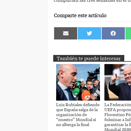
Comparte este artículo
Compartir
Compartir
Comparti
en
en
en
Email
Twitter
Facebook
También te puede interesar
Luis Rubiales defiende
La Federación
que España salga de la
UEFA propon
organización de
Florentino Pé
“nuestro” Mundial si
fulminar a In
no alberga la final
garantizar la f
Mundial 2030 