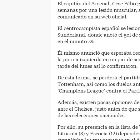
El capitán del Arsenal, Cesc Fábreg
semanas por una lesión muscular, s
comunicado en su web oficial.
El centrocampista español se lesion
Sunderland, donde anotó el gol de su
en el minuto 29.
Él mismo anunció que esperaba recu
la pierna izquierda en un par de se
tarde del lunes así lo confirmaron.
De esta forma, se perderá el partido
Tottenham, así como los duelos ant
‘Champions League’ contra el Parti
Además, existen pocas opciones de 
ante el Chelsea, justo antes de que
de las selecciones nacionales.
Por ello, su presencia en la lista 
Lituania (8) y Escocia (12) depender
cumplirían las tres semanas en el 