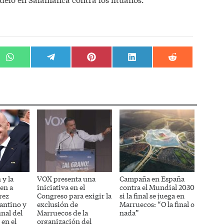
r
Compartir
Compartir
Compartir
Compartir
Compartir
en
en
en
en
en
WhatsApp
Telegram
Pinterest
LinkedIn
Reddit
 y la
VOX presenta una
Campaña en España
en a
iniciativa en el
contra el Mundial 2030
rez
Congreso para exigir la
si la final se juega en
fantino y
exclusión de
Marruecos: “O la final o
inal del
Marruecos de la
nada”
en el
organización del