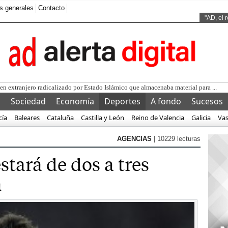
s generales
Contacto
Ads by
"AD, el 
l
Sociedad
Economía
Deportes
A fondo
Sucesos
cía
Baleares
Cataluña
Castilla y León
Reino de Valencia
Galicia
Va
AGENCIAS
| 10229 lecturas
stará de dos a tres
a