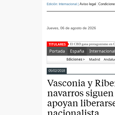
Aviso legal
Condicione
Edición: Internacional |
jueves, 06 de agosto de 2026
Tipos de VPS: cómo elegir
Portada
España
Internaciona
Ediciones >
Madrid
Andalu
Más…
05/02/2018
Vasconia y Riber
navarros siguen 
apoyan liberarse
nacionalista