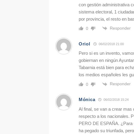
con gestión administrativa 
sistema electoral, 1 ciudad
por provincia, el resto en ba
Responder
0
Oriol
06/02/2018 21:00
Pero si es un invento, vamo
gobiernan en ningún Ayunta
Tabarnia está bien para echa
los medios españoles les g
Responder
0
Mónica
06/02/2018 15:24
Al final, se van a crear mas
respecto a los naciona
PERO DE ESPAÑA. ¿Para qué
ha pegado su triunfada, pero