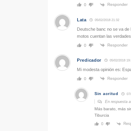
Responder
0
Lata
05/02/2018 21:32
Deutsche banc no se va de E
motos cuentan las verdades 
Responder
0
Predicador
05/02/2018 19
Mi modesta opinión es: Españ
Responder
0
Sin acritud
07/
En respuesta 
Más barato, más sim
Tiburcia
Res
0