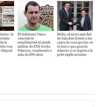
tinúa»: la
El Gobierno Vasco
Bildu, el socio más fiel
ortada
concede la
de Sánchez frente a los
de la
semilibertad al exjefe
casos de corrupción: es
ldu tras
militar de ETA Gorka
el único que guarda
e Miguel
Palacios, condenado a
silencio y ni siquiera le
más de 100 años
pide explicaciones