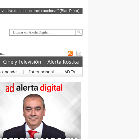
revulsivo de la conciencia nacional" (Blas Piñar)
Cine y Televisión
Alerta Kostka
scongadas
|
Internacional
|
AD TV