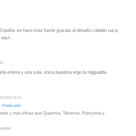
spaña ,se hace.mas fuerte gracias al desafío catalán uui q
aquí .
:41
a entera y una sola, única bandera ergo la rojigualda.
02/2018 15:24
a
Predicador
ple y más eficaz que Quijornia, Tabarnia, Puticornia y
ponder