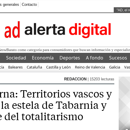
s generales
Contacto
Ads by
"AD, el 
l
Sociedad
Economía
Deportes
A fondo
Sucesos
cía
Baleares
Cataluña
Castilla y León
Reino de Valencia
Galicia
Va
REDACCION
| 15203 lecturas
na: Territorios vascos y
la estela de Tabarnia y
 del totalitarismo