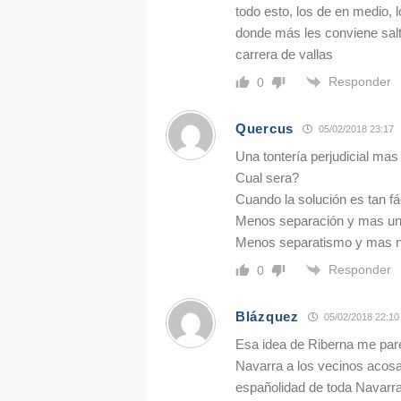
todo esto, los de en medio,
donde más les conviene salt
carrera de vallas
Responder
0
Quercus
05/02/2018 23:17
Una tontería perjudicial mas 
Cual sera?
Cuando la solución es tan fá
Menos separación y mas un
Menos separatismo y mas n
Responder
0
Blázquez
05/02/2018 22:10
Esa idea de Riberna me par
Navarra a los vecinos acos
españolidad de toda Navarra