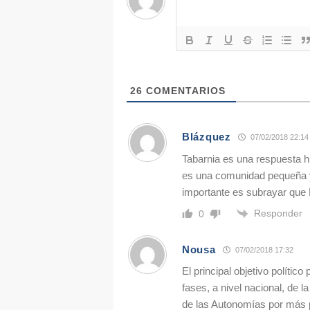
26
COMENTARIOS
Blázquez
07/02/2018 22:14
Tabarnia es una respuesta h
es una comunidad pequeña y,s
importante es subrayar que
Responder
0
Nousa
07/02/2018 17:32
El principal objetivo polític
fases, a nivel nacional, de 
de las Autonomías por más p