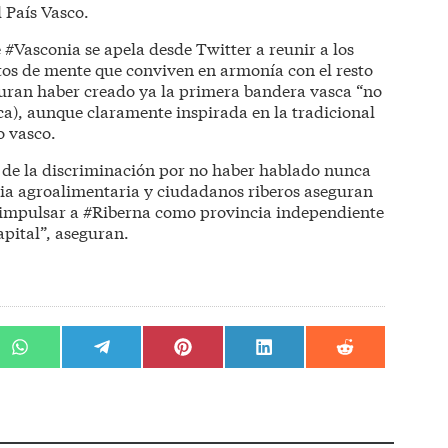
 País Vasco.
#Vasconia se apela desde Twitter a reunir a los
tos de mente que conviven en armonía con el resto
uran haber creado ya la primera bandera vasca “no
nca), aunque claramente inspirada en la tradicional
o vasco.
s de la discriminación por no haber hablado nunca
ria agroalimentaria y ciudadanos riberos aseguran
 impulsar a #Riberna como provincia independiente
apital”, aseguran.
r
Compartir
Compartir
Compartir
Compartir
Compartir
en
en
en
en
en
WhatsApp
Telegram
Pinterest
LinkedIn
Reddit