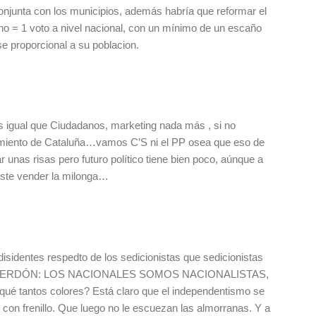
conjunta con los municipios, además habría que reformar el
ano = 1 voto a nivel nacional, con un mínimo de un escaño
se proporcional a su poblacion.
s igual que Ciudadanos, marketing nada más , si no
miento de Cataluña…vamos C’S ni el PP osea que eso de
r unas risas pero futuro político tiene bien poco, aúnque a
uste vender la milonga…
 disidentes respedto de los sedicionistas que sedicionistas
les. PERDÓN: LOS NACIONALES SOMOS NACIONALISTAS,
 tantos colores? Está claro que el independentismo se
 con frenillo. Que luego no le escuezan las almorranas. Y a