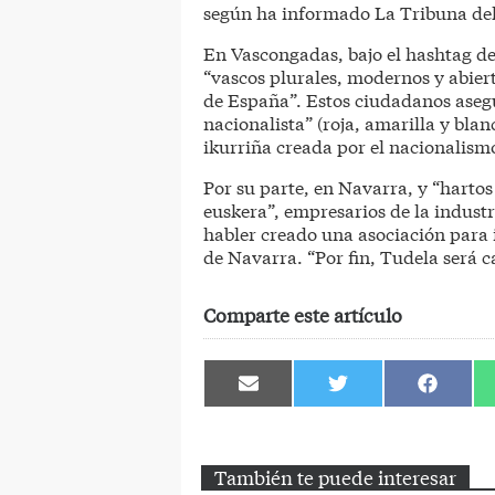
según ha informado La Tribuna del
En Vascongadas, bajo el hashtag de 
“vascos plurales, modernos y abier
de España”. Estos ciudadanos aseg
nacionalista” (roja, amarilla y bla
ikurriña creada por el nacionalism
Por su parte, en Navarra, y “harto
euskera”, empresarios de la indust
habler creado una asociación para
de Navarra. “Por fin, Tudela será c
Comparte este artículo
Compartir
Compartir
Comparti
en
en
en
Email
Twitter
Facebook
También te puede interesar