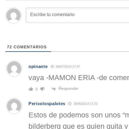
72
COMENTARIOS
opinante
08/07/2014 17:47
vaya -MAMON ERIA -de comen
Responder
0
Pericolospalotes
30/06/2014 17:21
Estos de podemos son unos “m
bilderberg que es quien quita 