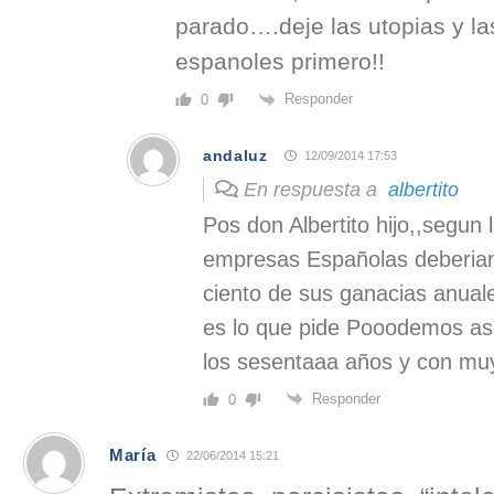
parado….deje las utopias y l
espanoles primero!!
Responder
0
andaluz
12/09/2014 17:53
En respuesta a
albertito
Pos don Albertito hijo,,segun 
empresas Españolas deberian 
ciento de sus ganacias anuale
es lo que pide Pooodemos asi
los sesentaaa años y con mu
Responder
0
María
22/06/2014 15:21