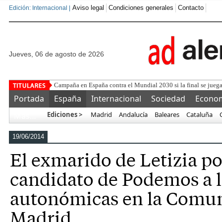
Aviso legal
Condiciones generales
Contacto
Edición: Internacional |
jueves, 06 de agosto de 2026
Campaña en España contra el Mundial 2030 si la final se juega
Portada
España
Internacional
Sociedad
Econo
Ediciones >
Madrid
Andalucía
Baleares
Cataluña
Más…
19/06/2014
El exmarido de Letizia po
candidato de Podemos a l
autonómicas en la Comu
Madrid