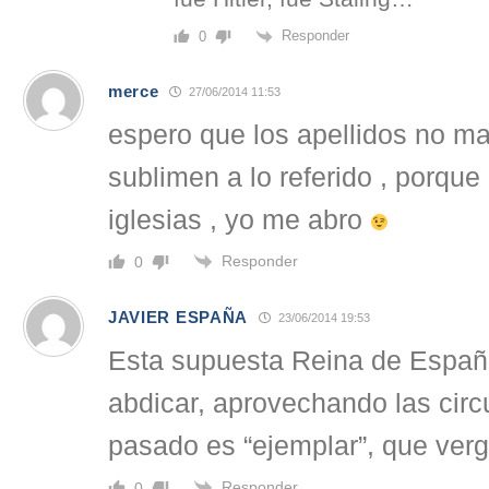
Responder
0
merce
27/06/2014 11:53
espero que los apellidos no m
sublimen a lo referido , porque
iglesias , yo me abro
Responder
0
JAVIER ESPAÑA
23/06/2014 19:53
Esta supuesta Reina de Españ
abdicar, aprovechando las circ
pasado es “ejemplar”, que ver
Responder
0