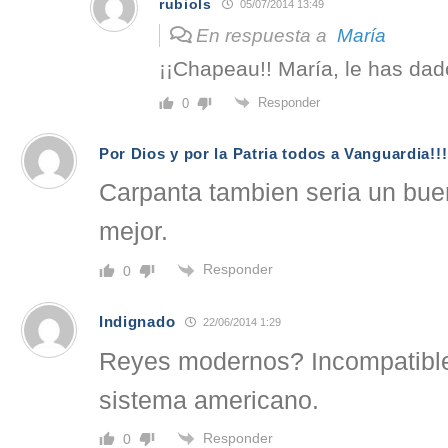
rubiols
05/07/2014 13:49
En respuesta a
María
¡¡Chapeau!! María, le has dad
Responder
0
Por Dios y por la Patria todos a Vanguardia!!!
Carpanta tambien seria un buen
mejor.
Responder
0
Indignado
22/06/2014 1:29
Reyes modernos? Incompatible
sistema americano.
Responder
0