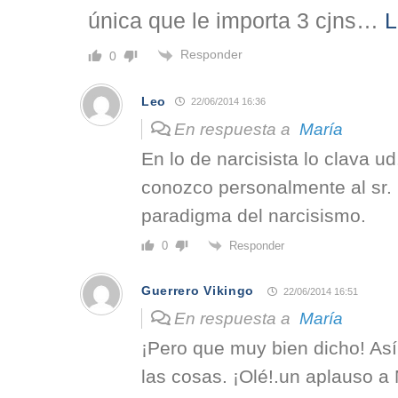
única que le importa 3 cjns
…
L
Responder
0
Leo
22/06/2014 16:36
En respuesta a
María
En lo de narcisista lo clava u
conozco personalmente al sr. 
paradigma del narcisismo.
Responder
0
Guerrero Vikingo
22/06/2014 16:51
En respuesta a
María
¡Pero que muy bien dicho! As
las cosas. ¡Olé!.un aplauso a 