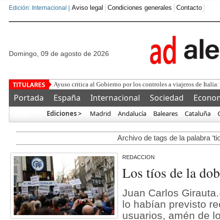
Aviso legal
Condiciones generales
Contacto
Edición: Internacional |
domingo, 09 de agosto de 2026
Ayuso critica al Gobierno por los controles a viajeros de Italia:
Portada
España
Internacional
Sociedad
Econo
Ediciones >
Madrid
Andalucía
Baleares
Cataluña
Más…
Archivo de tags de la palabra ‘ti
REDACCION
Los tíos de la dob
Juan Carlos Girauta.
lo habían previsto r
usuarios, amén de l