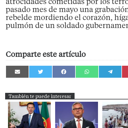
atrocidades cometidas por los terror
pasado mes de mayo una grabación
rebelde mordiendo el corazón, híga
pulmón de un soldado gubernamen
Comparte este artículo
Compartir
Compartir
Compartir
Compartir
Compartir
en
en
en
en
en
Email
Twitter
Facebook
WhatsApp
Telegram
También te puede interesar