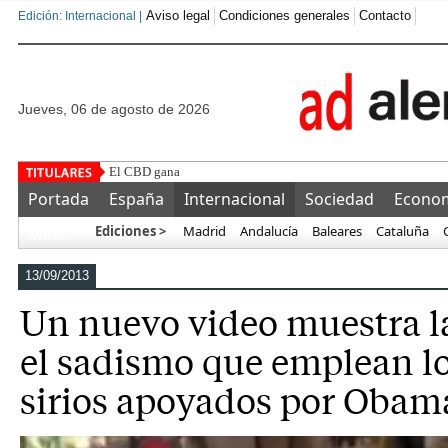
Aviso legal
Condiciones generales
Contacto
Edición: Internacional |
jueves, 06 de agosto de 2026
El CBD gana protagonismo en GrowBarato como cate
Portada
España
Internacional
Sociedad
Econo
Ediciones >
Madrid
Andalucía
Baleares
Cataluña
Más…
13/09/2013
Un nuevo video muestra la
el sadismo que emplean los
sirios apoyados por Obam