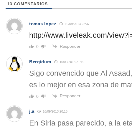
13
COMENTARIOS
tomas lopez
19/09/2013 22:37
http://www.liveleak.com/view
Responder
0
Bergidum
16/09/2013 21:19
Sigo convencido que Al Asaad,
es lo mejor en esa zona de ma
Responder
0
j.a
16/09/2013 20:15
En Siria pasa parecido, a la et