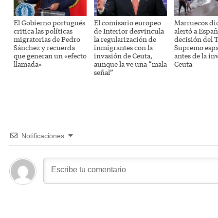
El Gobierno portugués
El comisario europeo
Marruecos di
critica las políticas
de Interior desvincula
alertó a Españ
migratorias de Pedro
la regularización de
decisión del 
Sánchez y recuerda
inmigrantes con la
Supremo espa
que generan un «efecto
invasión de Ceuta,
antes de la in
llamada»
aunque la ve una “mala
Ceuta
señal”
Notificaciones