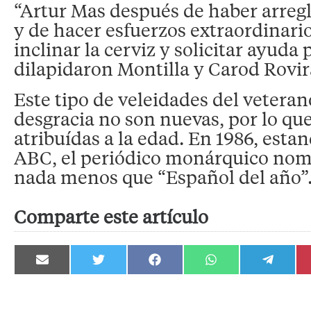
“Artur Mas después de haber arre
y de hacer esfuerzos extraordinari
inclinar la cerviz y solicitar ayuda
dilapidaron Montilla y Carod Rovir
Este tipo de veleidades del veteran
desgracia no son nuevas, por lo qu
atribuídas a la edad. En 1986, estan
ABC, el periódico monárquico nomb
nada menos que “Español del año”
Comparte este artículo
Compartir
Compartir
Compartir
Compartir
Compartir
en
en
en
en
en
Email
Twitter
Facebook
WhatsApp
Telegram