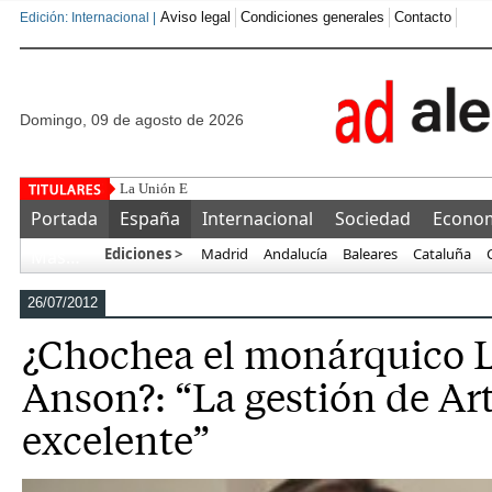
Aviso legal
Condiciones generales
Contacto
Edición: Internacional |
domingo, 09 de agosto de 2026
La Unión Europea detecta aceitunas marroquíes
Portada
España
Internacional
Sociedad
Econo
Ediciones >
Madrid
Andalucía
Baleares
Cataluña
Más…
26/07/2012
¿Chochea el monárquico L
Anson?: “La gestión de Ar
excelente”