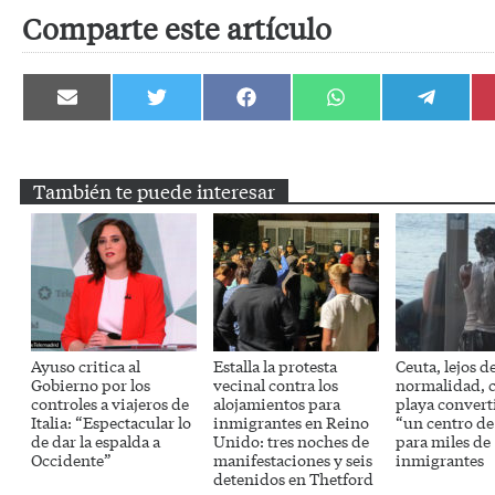
Comparte este artículo
Compartir
Compartir
Compartir
Compartir
Compartir
en
en
en
en
en
Email
Twitter
Facebook
WhatsApp
Telegram
También te puede interesar
Ayuso critica al
Estalla la protesta
Ceuta, lejos de
Gobierno por los
vecinal contra los
normalidad, 
controles a viajeros de
alojamientos para
playa convert
Italia: “Espectacular lo
inmigrantes en Reino
“un centro de
de dar la espalda a
Unido: tres noches de
para miles de
Occidente”
manifestaciones y seis
inmigrantes
detenidos en Thetford