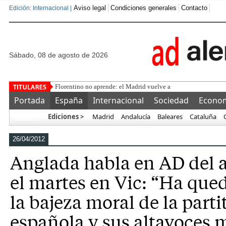
Aviso legal
Condiciones generales
Contacto
Edición: Internacional |
sábado, 08 de agosto de 2026
Florentino no aprende: el Madrid vuelve a equivocarse y se e
Portada
España
Internacional
Sociedad
Econo
Ediciones >
Madrid
Andalucía
Baleares
Cataluña
Más…
26/04/2012
Anglada habla en AD del a
el martes en Vic: “Ha que
la bajeza moral de la parti
española y sus altavoces 