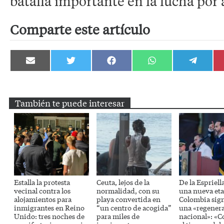
batalla importante en la lucha por 
Comparte este artículo
Compartir
Compartir
Compartir
Compartir
Compartir
en
en
en
en
en
Email
Twitter
Facebook
WhatsApp
Telegram
También te puede interesar
Estalla la protesta
Ceuta, lejos de la
De la Espriell
vecinal contra los
normalidad, con su
una nueva eta
alojamientos para
playa convertida en
Colombia sig
inmigrantes en Reino
“un centro de acogida”
una «regener
Unido: tres noches de
para miles de
nacional»: «