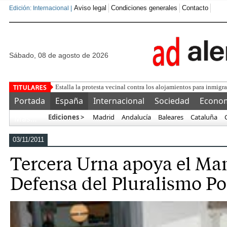
Aviso legal
Condiciones generales
Contacto
Edición: Internacional |
sábado, 08 de agosto de 2026
Ceuta, lejo
Portada
España
Internacional
Sociedad
Econo
Ediciones >
Madrid
Andalucía
Baleares
Cataluña
Más…
03/11/2011
Tercera Urna apoya el Man
Defensa del Pluralismo Po