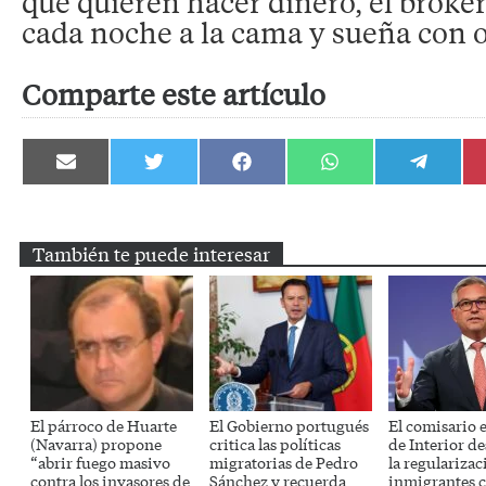
que quieren hacer dinero, el broker
cada noche a la cama y sueña con o
Comparte este artículo
Compartir
Compartir
Compartir
Compartir
Compartir
en
en
en
en
en
Email
Twitter
Facebook
WhatsApp
Telegram
También te puede interesar
El párroco de Huarte
El Gobierno portugués
El comisario 
(Navarra) propone
critica las políticas
de Interior d
“abrir fuego masivo
migratorias de Pedro
la regularizac
contra los invasores de
Sánchez y recuerda
inmigrantes c