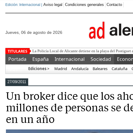
Aviso legal
Condiciones generales
Contacto
Edición: Internacional |
jueves, 06 de agosto de 2026
La Policía Local de Alicante detiene en la playa del Postiguet 
Portada
España
Internacional
Sociedad
Econo
Ediciones >
Madrid
Andalucía
Baleares
Cataluña
Más…
27/09/2011
Un broker dice que los ah
millones de personas se 
en un año