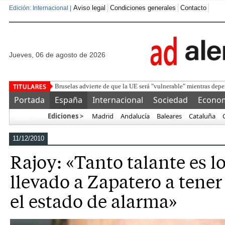
Aviso legal
Condiciones generales
Contacto
Edición: Internacional |
jueves, 06 de agosto de 2026
Deteni
Portada
España
Internacional
Sociedad
Econo
Ediciones >
Madrid
Andalucía
Baleares
Cataluña
Más…
11/12/2010
Rajoy: «Tanto talante es l
llevado a Zapatero a tener
el estado de alarma»