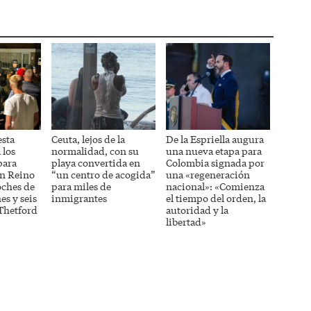
esta
Ceuta, lejos de la
De la Espriella augura
 los
normalidad, con su
una nueva etapa para
para
playa convertida en
Colombia signada por
en Reino
“un centro de acogida”
una «regeneración
oches de
para miles de
nacional»: «Comienza
es y seis
inmigrantes
el tiempo del orden, la
Thetford
autoridad y la
libertad»