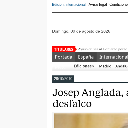
Aviso legal
Condicione
Edición: Internacional |
domingo, 09 de agosto de 2026
¿Se puede comprar un bolso de 
Portada
España
Internaciona
Ediciones >
Madrid
Andalu
Más…
29/10/2010
Josep Anglada, a
desfalco