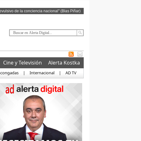
revulsivo de la conciencia nacional" (Blas Piñar)
Cine y Televisión
Alerta Kostka
scongadas
|
Internacional
|
AD TV