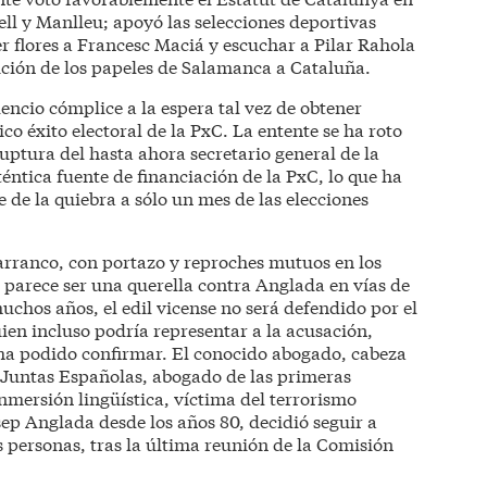
ll y Manlleu; apoyó las selecciones deportivas
r flores a Francesc Maciá y escuchar a Pilar Rahola
ción de los papeles de Salamanca a Cataluña.
lencio cómplice a la espera tal vez de obtener
co éxito electoral de la PxC. La entente se ha roto
ruptura del hasta ahora secretario general de la
éntica fuente de financiación de la PxC, lo que ha
e de la quiebra a sólo un mes de las elecciones
arranco, con portazo y reproches mutuos en los
parece ser una querella contra Anglada en vías de
chos años, el edil vicense no será defendido por el
en incluso podría representar a la acusación,
 ha podido confirmar. El conocido abogado, cabeza
o Juntas Españolas, abogado de las primeras
nmersión lingüística, víctima del terrorismo
sep Anglada desde los años 80, decidió seguir a
 personas, tras la última reunión de la Comisión