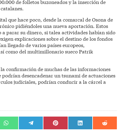
00.000 de folletos buzoneados y la inserción de
 catalanes.
gital que hace poco, desde la comarcal de Osona de
ctrónico pidiéndoles una nueva aportación. Estos
 a parar su dinero, si talea actividades habían sido
xigen explicaciones sobre el destino de los fondos
an llegado de varios países europeos,
así como del multimillonario sueco Patrik
 la confirmación de muchas de las informaciones
ue podrían desencadenar un tsunami de actuaciones
culos judiciales, podrían conducir a la cárcel a
r
Compartir
Compartir
Compartir
Compartir
Compartir
en
en
en
en
en
WhatsApp
Telegram
Pinterest
LinkedIn
Reddit