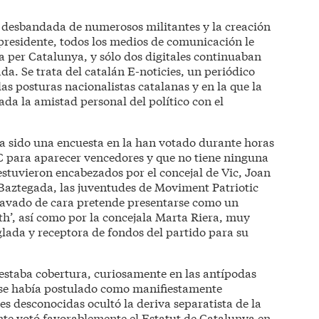
 desbandada de numerosos militantes y la creación
presidente, todos los medios de comunicación le
a per Catalunya, y sólo dos digitales continuaban
a. Se trata del catalán E-noticies, un periódico
las posturas nacionalistas catalanas y en la que la
da la amistad personal del político con el
a sido una encuesta en la han votado durante horas
xC para aparecer vencedores y que no tiene ninguna
 estuvieron encabezados por el concejal de Vic, Joan
Baztegada, las juventudes de Moviment Patriotic
 lavado de cara pretende presentarse como un
th’, así como por la concejala Marta Riera, muy
lada y receptora de fondos del partido para su
restaba cobertura, curiosamente en las antípodas
e se había postulado como manifiestamente
s desconocidas ocultó la deriva separatista de la
nte votó favorablemente el Estatut de Catalunya en