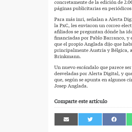
concretamente de la edición de 2.0
páginas publicitarias en periódicos
Para más inri, señalan a Alerta Di
la PxC, les enviaron un correo ele
afiliados se preguntan dónde ha ido
financiadas por Pablo Barranco, y e
que el propio Anglada dijo que habí
principalmente Austria y Bélgica, 
Brinkmann.
Un nuevo escándalo que parece ser
desveladas por Alerta Digital, y q
que, según se apunta en algunos cír
Josep Anglada.
Comparte este artículo
Compartir
Compartir
Comparti
en
en
en
Email
Twitter
Facebook