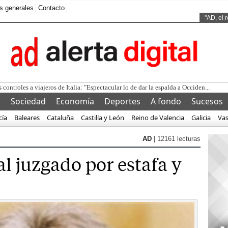
s generales
Contacto
Ads by
"AD, el 
lu
l
Sociedad
Economía
Deportes
A fondo
Sucesos
cía
Baleares
Cataluña
Castilla y León
Reino de Valencia
Galicia
Va
AD
| 12161 lecturas
l juzgado por estafa y